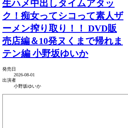
生ハメ中出しタイムアタッ
ク！痴女ってシコって素人ザ
ーメン搾り取り！！ DVD販
売店編＆10発ヌくまで帰れま
テン編 小野坂ゆいか
発売日
2026-08-01
出演者
小野坂ゆいか